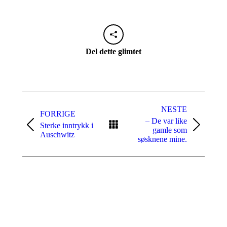
Del dette glimtet
Naviger
i
NESTE
FORRIGE
– De var like
aktuelt
Sterke inntrykk i
Forrige
Neste
gamle som
Auschwitz
innlegg:
innlegg:
søsknene mine.