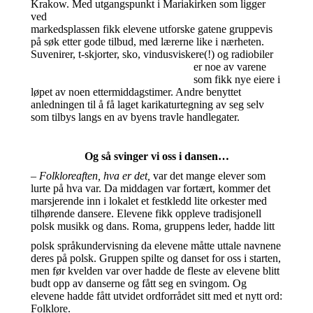
Krakow. Med utgangspunkt i
Mariakirken som ligger
ved
markedsplassen fikk elevene utforske gatene gruppevis
på søk etter gode tilbud, med lærerne like i nærheten.
Suvenirer, t-skjorter, sko, vindusviskere(!) og
radiobiler
er noe av varene
som fikk nye eiere i
løpet av noen ettermiddagstimer. Andre benyttet
anledningen til å få laget karikaturtegning av seg selv
som tilbys langs en av byens travle handlegater.
Og så svinger vi oss i dansen…
– Folkloreaften, hva er det,
var det mange elever som
lurte på hva var. Da middagen var fortært, kommer det
marsjerende inn i lokalet et festkledd lite orkester med
tilhørende dansere. Elevene fikk oppleve tradisjonell
polsk musikk og dans. Roma,
gruppens leder, hadde litt
polsk språkundervisning da elevene måtte uttale navnene
deres på polsk. Gruppen spilte og danset for oss i starten,
men før kvelden var over hadde de fleste av elevene blitt
budt opp av danserne og fått seg en svingom. Og
elevene hadde fått utvidet ordforrådet sitt med et nytt ord:
Folklore.