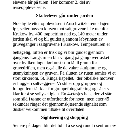
elevene får på turen. Her kommer 2. del av
reiseopplevelsene.
Skoleelever går under jorden
Noe trøtte etter opplevelsen i Auschwitzleirene dagen
før, setter bussen kursen mot saltgruvene like utenfor
Krakow by. 400 trappetrinn ned og 140 meter under
jorden skal vi og bli guidet gjennom labyrinten av
gruveganger i saltgruvene I Krakow. Temperaturen er
behagelig, luften er frisk og vi blir guidet gjennom
gangene. Langs ruten blir vi gang på gang overrasket
over hvilken ingeniørkunst som lå til grunn for
gruvedriften, men også alle de vakre skulpturene og
utsmykningen av gruven. På slutten av ruten samles vi et
stort kirkerom, St. Kinga-kapellet, der bibelske motiver
er hugget i saltveggene. Vi stiller opp gruppen og
fotografen står klar for gruppefotografering og så er vi
klar for å se sollyset igjen. En 4-etasjes heis, der vi står
som sild i tønne er utfordrende for noen, men etter 45
sekunder ringer det gjennomskjærende signalet som
ønsker velkommen tilbake til overflaten.
Sightseeing og shopping
Senere på dagen blir det tid til å se seg rundt i sentrum av