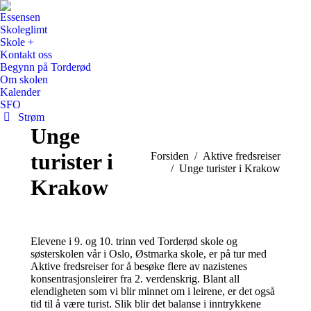
Essensen
Skoleglimt
Skole +
Kontakt oss
Begynn på Torderød
Om skolen
Kalender
SFO
Strøm
Unge
turister i
You are here:
Forsiden
Aktive fredsreiser
Unge turister i Krakow
Krakow
Elevene i 9. og 10. trinn ved Torderød skole og
søsterskolen vår i Oslo, Østmarka skole, er på tur med
Aktive fredsreiser for å besøke flere av nazistenes
konsentrasjonsleirer fra 2. verdenskrig. Blant all
elendigheten som vi blir minnet om i leirene, er det også
tid til å være turist. Slik blir det balanse i inntrykkene