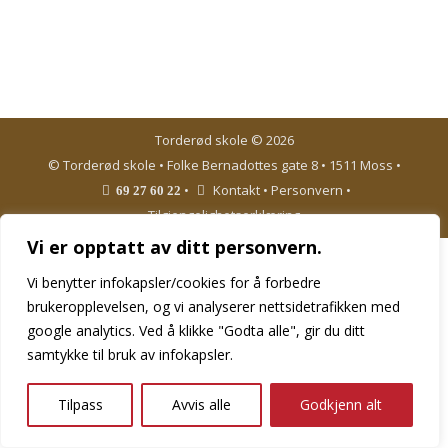
frem på rekke på Lucia-dagen.
Torderød skole © 2026
© Torderød skole • Folke Bernadottes gate 8 • 1511 Moss •
•
Kontakt
•
Personvern
•
69 27 60 22
Tilgjengelighetserklæring
Vi er opptatt av ditt personvern.
Vi benytter infokapsler/cookies for å forbedre
brukeropplevelsen, og vi analyserer nettsidetrafikken med
google analytics. Ved å klikke "Godta alle", gir du ditt
samtykke til bruk av infokapsler.
Tilpass
Avvis alle
Godkjenn alt