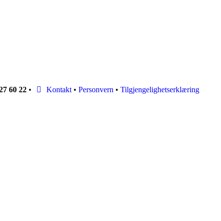
27 60 22
•
Kontakt
•
Personvern
•
Tilgjengelighetserklæring