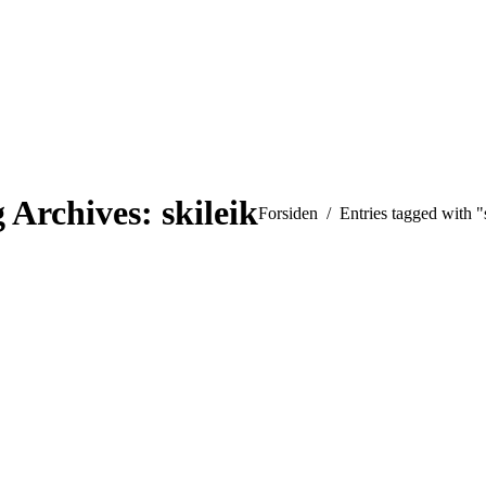
 Archives:
skileik
You are here:
Forsiden
Entries tagged with "