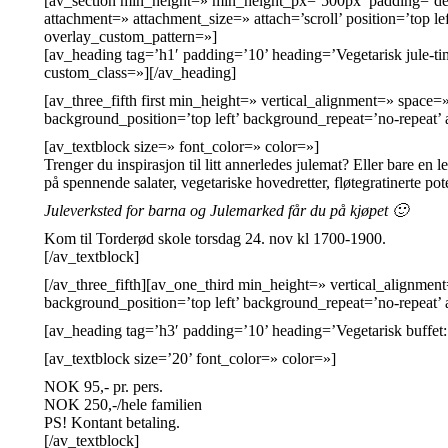
[av_section min_height=» min_height_px=’500px’ padding=’def
attachment=» attachment_size=» attach=’scroll’ position=’top l
overlay_custom_pattern=»]
[av_heading tag=’h1′ padding=’10’ heading=’Vegetarisk jule-t
custom_class=»][/av_heading]
[av_three_fifth first min_height=» vertical_alignment=» spa
background_position=’top left’ background_repeat=’no-repeat’
[av_textblock size=» font_color=» color=»]
Trenger du inspirasjon til litt annerledes julemat? Eller bare en
på spennende salater, vegetariske hovedretter, fløtegratinerte pot
Juleverksted for barna og Julemarked får du på kjøpet 🙂
Kom til Torderød skole torsdag 24. nov kl 1700-1900.
[/av_textblock]
[/av_three_fifth][av_one_third min_height=» vertical_alignm
background_position=’top left’ background_repeat=’no-repeat’
[av_heading tag=’h3′ padding=’10’ heading=’Vegetarisk buffet
[av_textblock size=’20’ font_color=» color=»]
NOK 95,- pr. pers.
NOK 250,-/hele familien
PS! Kontant betaling.
[/av_textblock]