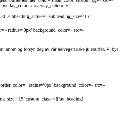
etar-buffet-les-mer’ color=’main_color’ custom_bg=» src=»
5′ overlay_color=» overlay_pattern=»
=’30’ subheading_active=» subheading_size=’15’
or=» radius=’0px’ background_color=» src=»
Kom innom og forsyn deg av vår helvegetariske julebuffet. Vi byr
border_color=» radius=’0px’ background_color=» src=»
ing_size=’15’ custom_class=»][/av_heading]