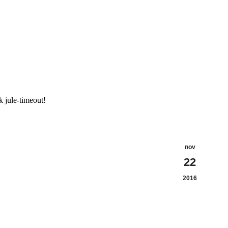
k jule-timeout!
nov
22
2016