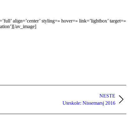
ull’ align=’center’ styling=» hover=» link=’lightbox’ target=»
ation’][/av_image]
NESTE
Uteskole: Nissemarsj 2016