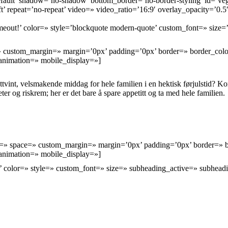
ault’ shadow=’no-shadow’ bottom_border=’no-border-styling’ id=’veg
eft’ repeat=’no-repeat’ video=» video_ratio=’16:9′ overlay_opacity=’0.
imeout!’ color=» style=’blockquote modern-quote’ custom_font=» size
ce=» custom_margin=» margin=’0px’ padding=’0px’ border=» border_col
 animation=» mobile_display=»]
 lettvint, velsmakende middag for hele familien i en hektisk førjulstid? 
eter og riskrem; her er det bare å spare appetitt og ta med hele familien.
ent=» space=» custom_margin=» margin=’0px’ padding=’0px’ border=» 
 animation=» mobile_display=»]
:’ color=» style=» custom_font=» size=» subheading_active=» subhead