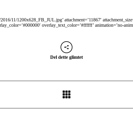
/2016/11/1200x628_FB_JUL.jpg’ attachment=’11867′ attachment_size=’f
rlay_color=’#000000′ overlay_text_color=’#ffffff’ animation=’no-anim
Del dette glimtet
Neste
innlegg: