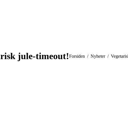
risk jule-timeout!
You are here:
Forsiden
Nyheter
Vegetaris