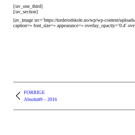
[/av_one_third]
[/av_section]
[av_image src=’https://torderodskole.no/wp/wp-content/uploads
caption=» font_size=» appearance=» overlay_opacity=’0.4′ ove
Naviger
i
FORRIGE
Forrige
Absolutt9 – 2016
aktuelt
innlegg: