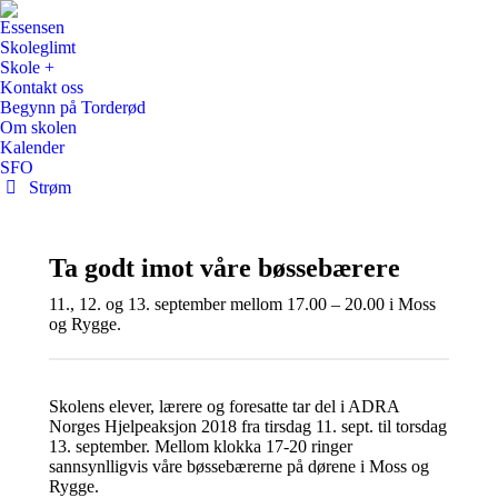
Essensen
Skoleglimt
Skole +
Kontakt oss
Begynn på Torderød
Om skolen
Kalender
SFO
Strøm
Ta godt imot våre bøssebærere
11., 12. og 13. september mellom 17.00 – 20.00 i Moss
og Rygge.
Skolens elever, lærere og foresatte tar del i ADRA
Norges Hjelpeaksjon 2018 fra tirsdag 11. sept. til torsdag
13. september. Mellom klokka 17-20 ringer
sannsynlligvis våre bøssebærerne på dørene i Moss og
Rygge.