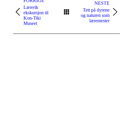
i
FORRIGE
NESTE
Lærerik
aktuelt
Tett på dyrene
ekskursjon til
Forrige
Neste
og naturen som
Kon-Tiki
innlegg:
innlegg:
læremester
Museet