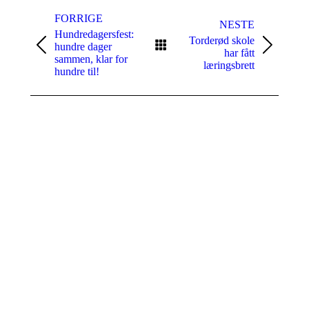
Naviger
i
FORRIGE
NESTE
Hundredagersfest:
aktuelt
Torderød skole
hundre dager
Forrige
Neste
har fått
sammen, klar for
innlegg:
innlegg:
læringsbrett
hundre til!