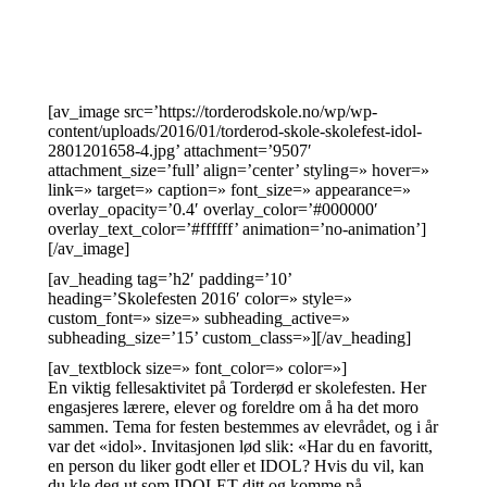
[av_image src=’https://torderodskole.no/wp/wp-
content/uploads/2016/01/torderod-skole-skolefest-idol-
2801201658-4.jpg’ attachment=’9507′
attachment_size=’full’ align=’center’ styling=» hover=»
link=» target=» caption=» font_size=» appearance=»
overlay_opacity=’0.4′ overlay_color=’#000000′
overlay_text_color=’#ffffff’ animation=’no-animation’]
[/av_image]
[av_heading tag=’h2′ padding=’10’
heading=’Skolefesten 2016′ color=» style=»
custom_font=» size=» subheading_active=»
subheading_size=’15’ custom_class=»][/av_heading]
[av_textblock size=» font_color=» color=»]
En viktig fellesaktivitet på Torderød er skolefesten. Her
engasjeres lærere, elever og foreldre om å ha det moro
sammen. Tema for festen bestemmes av elevrådet, og i år
var det «idol». Invitasjonen lød slik: «Har du en favoritt,
en person du liker godt eller et IDOL? Hvis du vil, kan
du kle deg ut som IDOLET ditt og komme på