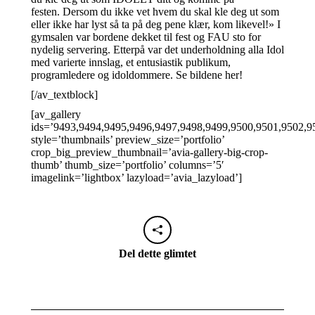
festen. Dersom du ikke vet hvem du skal kle deg ut som
eller ikke har lyst så ta på deg pene klær, kom likevel!» I
gymsalen var bordene dekket til fest og FAU sto for
nydelig servering. Etterpå var det underholdning alla Idol
med varierte innslag, et entusiastik publikum,
programledere og idoldommere. Se bildene her!
[/av_textblock]
[av_gallery
ids=’9493,9494,9495,9496,9497,9498,9499,9500,9501,9502,9
style=’thumbnails’ preview_size=’portfolio’
crop_big_preview_thumbnail=’avia-gallery-big-crop-
thumb’ thumb_size=’portfolio’ columns=’5′
imagelink=’lightbox’ lazyload=’avia_lazyload’]
Del dette glimtet