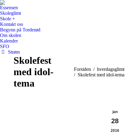
Essensen
Skoleglimt
Skole +
Kontakt oss
Begynn på Torderød
Om skolen
Kalender
SFO
Strøm
Skolefest
med idol-
You are here:
Forsiden
hverdagsglimt
Skolefest med idol-tema
tema
jan
28
2016