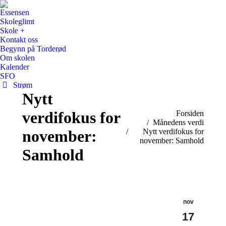
Essensen
Skoleglimt
Skole +
Kontakt oss
Begynn på Torderød
Om skolen
Kalender
SFO
Strøm
Nytt
verdifokus for
You are here:
Forsiden
Månedens verdi
november:
Nytt verdifokus for
november: Samhold
Samhold
nov
17