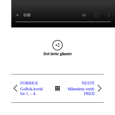
Del dette glimtet
Naviger
i
FORRIGE
NESTE
GoBok-kveld
Månedens verdi:
aktuelt
Forrige
Neste
for 1. – 4.
FRED
innlegg:
innlegg: