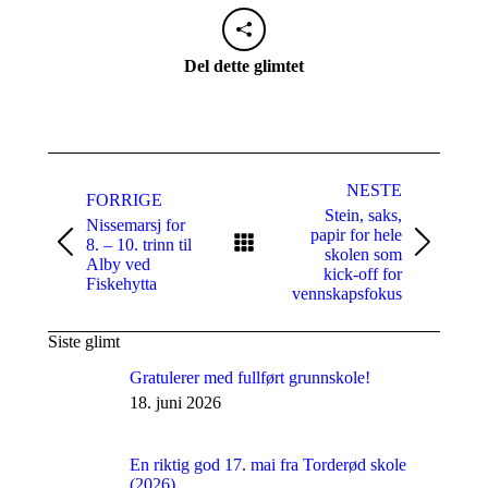
Del dette glimtet
Naviger
i
NESTE
FORRIGE
Stein, saks,
aktuelt
Nissemarsj for
papir for hele
8. – 10. trinn til
Forrige
Neste
skolen som
Alby ved
innlegg:
innlegg:
kick-off for
Fiskehytta
vennskapsfokus
Siste glimt
Gratulerer med fullført grunnskole!
18. juni 2026
En riktig god 17. mai fra Torderød skole
(2026)