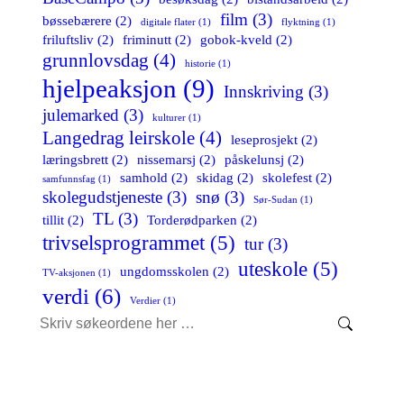
film
(3)
bøssebærere
(2)
digitale flater
(1)
flyktning
(1)
friluftsliv
(2)
friminutt
(2)
gobok-kveld
(2)
grunnlovsdag
(4)
historie
(1)
hjelpeaksjon
(9)
Innskriving
(3)
julemarked
(3)
kulturer
(1)
Langedrag leirskole
(4)
leseprosjekt
(2)
læringsbrett
(2)
nissemarsj
(2)
påskelunsj
(2)
samhold
(2)
skidag
(2)
skolefest
(2)
samfunnsfag
(1)
skolegudstjeneste
(3)
snø
(3)
Sør-Sudan
(1)
TL
(3)
tillit
(2)
Torderødparken
(2)
trivselsprogrammet
(5)
tur
(3)
uteskole
(5)
ungdomsskolen
(2)
TV-aksjonen
(1)
verdi
(6)
Verdier
(1)
Search: