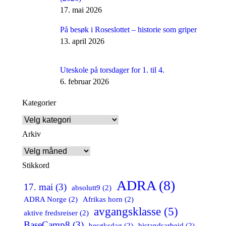
17. mai 2026
På besøk i Roseslottet – historie som griper
13. april 2026
Uteskole på torsdager for 1. til 4.
6. februar 2026
Kategorier
Kategorier
Arkiv
Arkiv
Stikkord
ADRA
(8)
17. mai
(3)
absolutt9
(2)
ADRA Norge
(2)
Afrikas horn
(2)
avgangsklasse
(5)
aktive fredsreiser
(2)
BaseCamp8
(3)
besøksdag
(2)
bistandsarbeid
(2)